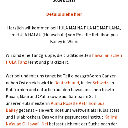
2024 statt!
Details siehe hier
Herzlich willkommen bei HULA MAI NA PUA ME MAPUANA,
im HULA HALAU (Hulaschule) von Roselle Keli’ihonipua
Bailey in Wien.
Wir sind eine Tanzgruppe, die traditionellen
hawaiianischen
HULA Tanz
lernt und praktiziert.
Wer bei und mit uns tanzt ist Teil eines größeren Ganzen:
neben Österreich wird in
Deutschland
, in der
Schweiz
, in
Kalifornien und natürlich auf den hawaiianischen Inseln
Kaua’i, Maui und O’ahu sowie auf Samoa im Stil
unserer Hulameisterin
Kumu Roselle Keli’ihonipua
Bailey
getanzt – sie verbindet uns weltweit als Hulasisters
und Hulabrothers. Das von ihr gegründete Institut
Ka’Imi
Na’auao O Hawai’i Nei
befasst sich mit der Suche nach der