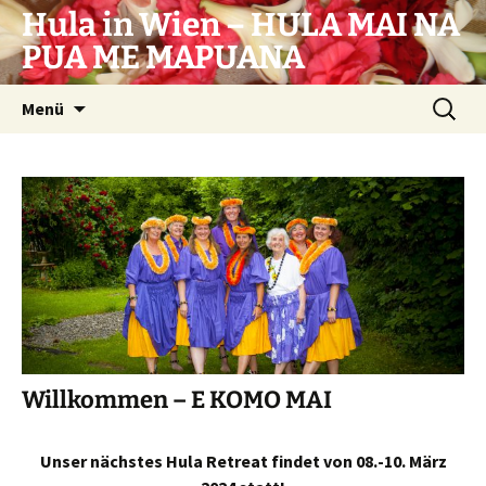
Zum
Hula in Wien – HULA MAI NA
Inhalt
PUA ME MAPUANA
springen
Suchen
Menü
nach:
Willkommen – E KOMO MAI
Unser nächstes Hula Retreat findet von 08.-10. März