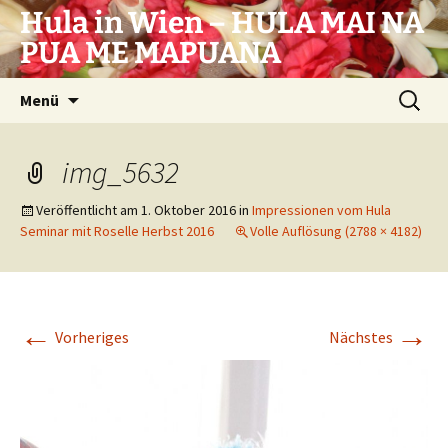
Zum
Hula in Wien – HULA MAI NA
Inhalt
PUA ME MAPUANA
springen
Suchen
Menü
nach:
img_5632
Veröffentlicht am
1. Oktober 2016
in
Impressionen vom Hula
Seminar mit Roselle Herbst 2016
Volle Auflösung (2788 × 4182)
←
→
Vorheriges
Nächstes