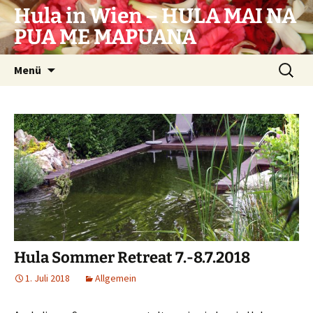
Zum
Hula in Wien – HULA MAI NA
Inhalt
PUA ME MAPUANA
springen
Suchen
Menü
nach:
Hula Sommer Retreat 7.-8.7.2018
1. Juli 2018
Allgemein